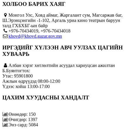
ХОЛБОО БАРИХ ХАЯГ
Монгол Улс, Ховд аймаг, Жаргалант сум, Магсаржав баг,
Ш.Эрэнцэнгийн -1-102, Аргаль уриа кино театрын баруун
талд ГХБХБГ-ын байр
+976-70434019, +976-70434018
khovd@khovd.gazar.gov.mn
ИРГЭДИЙГ ХҮЛЭЭН АВЧ УУЛЗАХ ЦАГИЙН
ХУВААРЬ
Албан хэрэг хөтлөлтийн асуудал хариуцсан ажилтан
Б.Буянтогтох:
Утас: 95901800
Ажлын өдрүүдэд 08:00-12:00
Үдээс хойш 13:00-17:00
ЦАХИМ ХУУДАСНЫ ХАНДАЛТ
Өнөөдөр: 150
Өчигдөр: 1397
Энэ сард: 5084