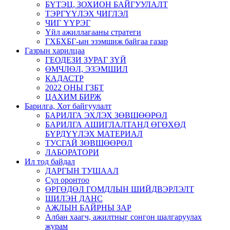
БҮТЭЦ, ЗОХИОН БАЙГУУЛАЛТ
ТЭРГҮҮЛЭХ ЧИГЛЭЛ
ЧИГ ҮҮРЭГ
Үйл ажиллагааны стратеги
ГХБХБГ-ын эзэмшиж байгаа газар
Газрын харилцаа
ГЕОДЕЗИ ЗУРАГ ЗҮЙ
ӨМЧЛӨЛ, ЭЗЭМШИЛ
КАДАСТР
2022 ОНЫ ГЗБТ
ЦАХИМ БИРЖ
Барилга, Хот байгуулалт
БАРИЛГА ЭХЛЭХ ЗӨВШӨӨРӨЛ
БАРИЛГА АШИГЛАЛТАНД ӨГӨХӨД
БҮРДҮҮЛЭХ МАТЕРИАЛ
ТУСГАЙ ЗӨВШӨӨРӨЛ
ЛАБОРАТОРИ
Ил тод байдал
ДАРГЫН ТУШААЛ
Сул оронтоо
ӨРГӨДӨЛ ГОМДЛЫН ШИЙДВЭРЛЭЛТ
ШИЛЭН ДАНС
АЖЛЫН БАЙРНЫ ЗАР
Албан хаагч, ажилтныг сонгон шалгаруулах
журам