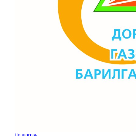
Дорноговь