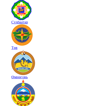
Сүхбаатар
Төв
Өмнөговь