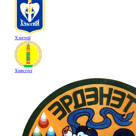
Хэнтий
Хөвсгөл