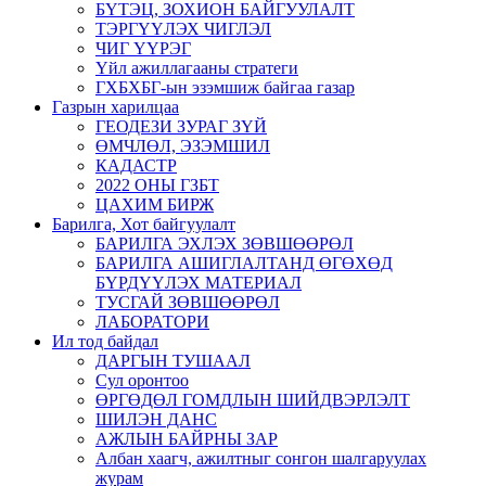
БҮТЭЦ, ЗОХИОН БАЙГУУЛАЛТ
ТЭРГҮҮЛЭХ ЧИГЛЭЛ
ЧИГ ҮҮРЭГ
Үйл ажиллагааны стратеги
ГХБХБГ-ын эзэмшиж байгаа газар
Газрын харилцаа
ГЕОДЕЗИ ЗУРАГ ЗҮЙ
ӨМЧЛӨЛ, ЭЗЭМШИЛ
КАДАСТР
2022 ОНЫ ГЗБТ
ЦАХИМ БИРЖ
Барилга, Хот байгуулалт
БАРИЛГА ЭХЛЭХ ЗӨВШӨӨРӨЛ
БАРИЛГА АШИГЛАЛТАНД ӨГӨХӨД
БҮРДҮҮЛЭХ МАТЕРИАЛ
ТУСГАЙ ЗӨВШӨӨРӨЛ
ЛАБОРАТОРИ
Ил тод байдал
ДАРГЫН ТУШААЛ
Сул оронтоо
ӨРГӨДӨЛ ГОМДЛЫН ШИЙДВЭРЛЭЛТ
ШИЛЭН ДАНС
АЖЛЫН БАЙРНЫ ЗАР
Албан хаагч, ажилтныг сонгон шалгаруулах
журам