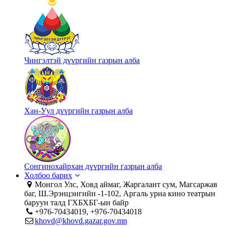
Чингэлтэй дүүргийн газрын алба
Хан-Уул дүүргийн газрын алба
Сонгинохайрхан дүүргийн газрын алба
Холбоо барих
Монгол Улс, Ховд аймаг, Жаргалант сум, Магсаржав
баг, Ш.Эрэнцэнгийн -1-102, Аргаль уриа кино театрын
баруун талд ГХБХБГ-ын байр
+976-70434019, +976-70434018
khovd@khovd.gazar.gov.mn