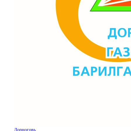
Дорноговь