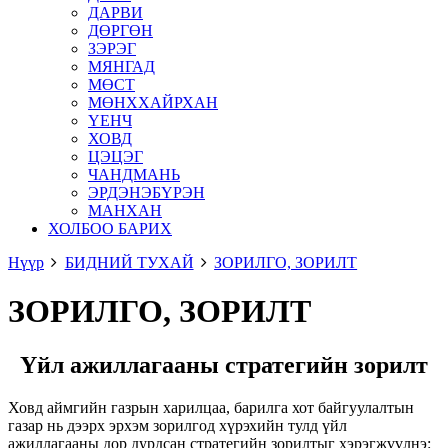
ДАРВИ
ДӨРГӨН
ЗЭРЭГ
МЯНГАД
МӨСТ
МӨНХХАЙРХАН
ҮЕНЧ
ХОВД
ЦЭЦЭГ
ЧАНДМАНЬ
ЭРДЭНЭБҮРЭН
МАНХАН
ХОЛБОО БАРИХ
Нүүр
БИДНИЙ ТУХАЙ
ЗОРИЛГО, ЗОРИЛТ
ЗОРИЛГО, ЗОРИЛТ
Үйл ажиллагааны стратегийн зорилт
Ховд аймгийн газрын харилцаа, барилга хот байгуулалтын
газар нь дээрх эрхэм зорилгод хүрэхийн тулд үйл
ажиллагааны дор дурдсан стратегийн зорилтыг хэрэгжүүлнэ: