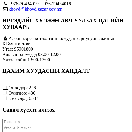
+976-70434019, +976-70434018
khovd@khovd.gazar.gov.mn
ИРГЭДИЙГ ХҮЛЭЭН АВЧ УУЛЗАХ ЦАГИЙН
ХУВААРЬ
Албан хэрэг хөтлөлтийн асуудал хариуцсан ажилтан
Б.Буянтогтох:
Утас: 95901800
Ажлын өдрүүдэд 08:00-12:00
Үдээс хойш 13:00-17:00
ЦАХИМ ХУУДАСНЫ ХАНДАЛТ
Өнөөдөр: 226
Өчигдөр: 436
Энэ сард: 6587
Санал хүсэлт илгээх