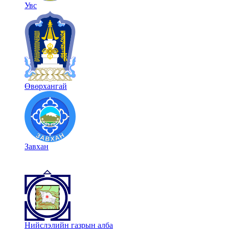
Увс
Өвөрхангай
Завхан
Нийслэлийн газрын алба