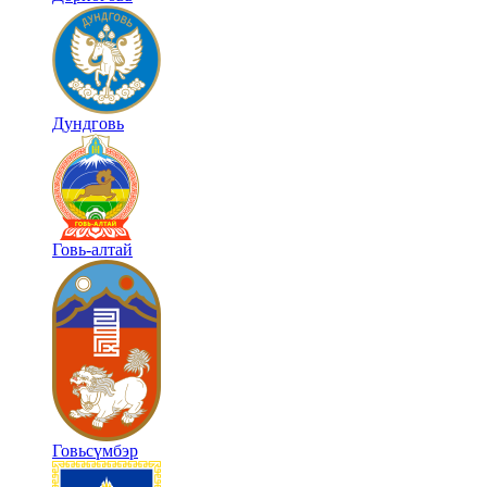
Дундговь
Говь-алтай
Говьсүмбэр