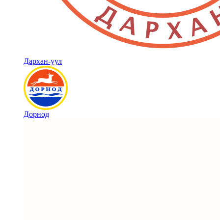
Дархан-уул
Дорнод