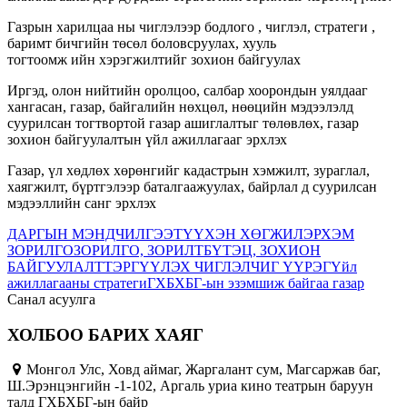
Газрын харилцаа ны чиглэлээр бодлого , чиглэл, стратеги ,
баримт бичгийн төсөл боловсруулах, хууль
тогтоомж ийн хэрэгжилтийг зохион байгуулах
Иргэд, олон нийтийн оролцоо, салбар хоорондын уялдааг
хангасан, газар, байгалийн нөхцөл, нөөцийн мэдээлэлд
суурилсан тогтвортой газар ашиглалтыг төлөвлөх, газар
зохион байгуулалтын үйл ажиллагааг эрхлэх
Газар, үл хөдлөх хөрөнгийг кадастрын хэмжилт, зураглал,
хаягжилт, бүртгэлээр баталгаажуулах, байрлал д суурилсан
мэдээллийн санг эрхлэх
ДАРГЫН МЭНДЧИЛГЭЭ
ТҮҮХЭН ХӨГЖИЛ
ЭРХЭМ
ЗОРИЛГО
ЗОРИЛГО, ЗОРИЛТ
БҮТЭЦ, ЗОХИОН
БАЙГУУЛАЛТ
ТЭРГҮҮЛЭХ ЧИГЛЭЛ
ЧИГ ҮҮРЭГ
Үйл
ажиллагааны стратеги
ГХБХБГ-ын эзэмшиж байгаа газар
Санал асуулга
ХОЛБОО БАРИХ ХАЯГ
Монгол Улс, Ховд аймаг, Жаргалант сум, Магсаржав баг,
Ш.Эрэнцэнгийн -1-102, Аргаль уриа кино театрын баруун
талд ГХБХБГ-ын байр