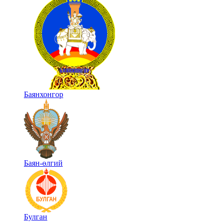
Баянхонгор
Баян-өлгий
Булган