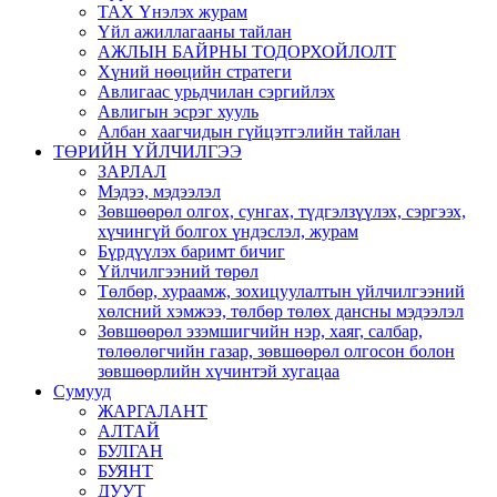
ТАХ Үнэлэх журам
Үйл ажиллагааны тайлан
АЖЛЫН БАЙРНЫ ТОДОРХОЙЛОЛТ
Хүний нөөцийн стратеги
Авлигаас урьдчилан сэргийлэх
Авлигын эсрэг хууль
Албан хаагчидын гүйцэтгэлийн тайлан
ТӨРИЙН ҮЙЛЧИЛГЭЭ
ЗАРЛАЛ
Мэдээ, мэдээлэл
Зөвшөөрөл олгох, сунгах, түдгэлзүүлэх, сэргээх,
хүчингүй болгох үндэслэл, журам
Бүрдүүлэх баримт бичиг
Үйлчилгээний төрөл
Төлбөр, хураамж, зохицуулалтын үйлчилгээний
хөлсний хэмжээ, төлбөр төлөх дансны мэдээлэл
Зөвшөөрөл эзэмшигчийн нэр, хаяг, салбар,
төлөөлөгчийн газар, зөвшөөрөл олгосон болон
зөвшөөрлийн хүчинтэй хугацаа
Сумууд
ЖАРГАЛАНТ
АЛТАЙ
БУЛГАН
БУЯНТ
ДУУТ