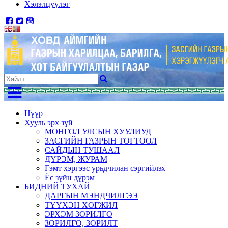
Хэлэлцүүлэг
Нүүр
Хууль эрх зүй
МОНГОЛ УЛСЫН ХУУЛИУД
ЗАСГИЙН ГАЗРЫН ТОГТООЛ
САЙДЫН ТУШААЛ
ДҮРЭМ, ЖУРАМ
Гэмт хэргээс урьдчилан сэргийлэх
Ёс зүйн дүрэм
БИДНИЙ ТУХАЙ
ДАРГЫН МЭНДЧИЛГЭЭ
ТҮҮХЭН ХӨГЖИЛ
ЭРХЭМ ЗОРИЛГО
ЗОРИЛГО, ЗОРИЛТ