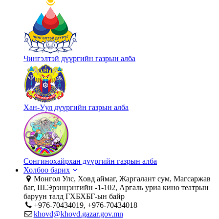
Чингэлтэй дүүргийн газрын алба
Хан-Уул дүүргийн газрын алба
Сонгинохайрхан дүүргийн газрын алба
Холбоо барих
Монгол Улс, Ховд аймаг, Жаргалант сум, Магсаржав
баг, Ш.Эрэнцэнгийн -1-102, Аргаль уриа кино театрын
баруун талд ГХБХБГ-ын байр
+976-70434019, +976-70434018
khovd@khovd.gazar.gov.mn