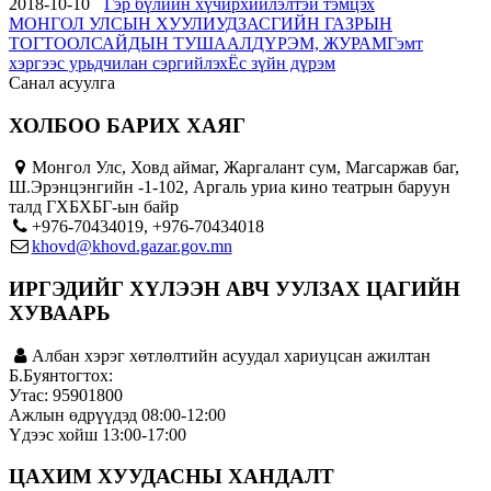
2018-10-10
Гэр бүлийн хүчирхийлэлтэй тэмцэх
МОНГОЛ УЛСЫН ХУУЛИУД
ЗАСГИЙН ГАЗРЫН
ТОГТООЛ
САЙДЫН ТУШААЛ
ДҮРЭМ, ЖУРАМ
Гэмт
хэргээс урьдчилан сэргийлэх
Ёс зүйн дүрэм
Санал асуулга
ХОЛБОО БАРИХ ХАЯГ
Монгол Улс, Ховд аймаг, Жаргалант сум, Магсаржав баг,
Ш.Эрэнцэнгийн -1-102, Аргаль уриа кино театрын баруун
талд ГХБХБГ-ын байр
+976-70434019, +976-70434018
khovd@khovd.gazar.gov.mn
ИРГЭДИЙГ ХҮЛЭЭН АВЧ УУЛЗАХ ЦАГИЙН
ХУВААРЬ
Албан хэрэг хөтлөлтийн асуудал хариуцсан ажилтан
Б.Буянтогтох:
Утас: 95901800
Ажлын өдрүүдэд 08:00-12:00
Үдээс хойш 13:00-17:00
ЦАХИМ ХУУДАСНЫ ХАНДАЛТ