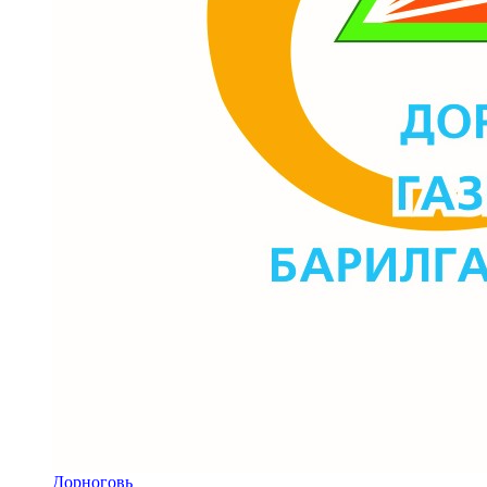
Дорноговь