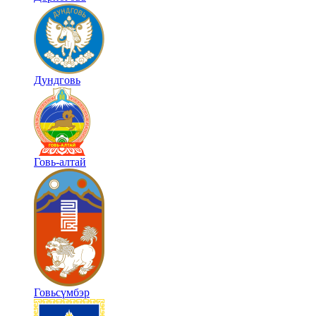
Дундговь
Говь-алтай
Говьсүмбэр