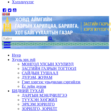
Хэлэлцүүлэг
Нүүр
Хууль эрх зүй
МОНГОЛ УЛСЫН ХУУЛИУД
ЗАСГИЙН ГАЗРЫН ТОГТООЛ
САЙДЫН ТУШААЛ
ДҮРЭМ, ЖУРАМ
Гэмт хэргээс урьдчилан сэргийлэх
Ёс зүйн дүрэм
БИДНИЙ ТУХАЙ
ДАРГЫН МЭНДЧИЛГЭЭ
ТҮҮХЭН ХӨГЖИЛ
ЭРХЭМ ЗОРИЛГО
ЗОРИЛГО, ЗОРИЛТ