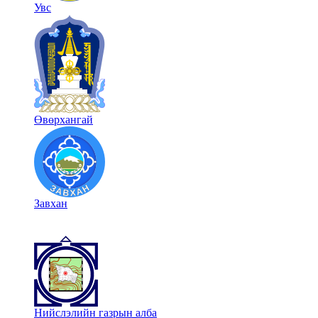
Увс
Өвөрхангай
Завхан
Нийслэлийн газрын алба