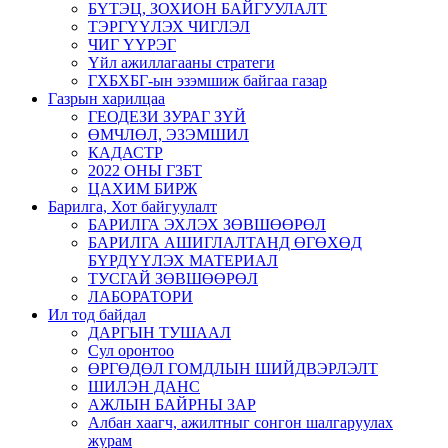
БҮТЭЦ, ЗОХИОН БАЙГУУЛАЛТ
ТЭРГҮҮЛЭХ ЧИГЛЭЛ
ЧИГ ҮҮРЭГ
Үйл ажиллагааны стратеги
ГХБХБГ-ын эзэмшиж байгаа газар
Газрын харилцаа
ГЕОДЕЗИ ЗУРАГ ЗҮЙ
ӨМЧЛӨЛ, ЭЗЭМШИЛ
КАДАСТР
2022 ОНЫ ГЗБТ
ЦАХИМ БИРЖ
Барилга, Хот байгуулалт
БАРИЛГА ЭХЛЭХ ЗӨВШӨӨРӨЛ
БАРИЛГА АШИГЛАЛТАНД ӨГӨХӨД
БҮРДҮҮЛЭХ МАТЕРИАЛ
ТУСГАЙ ЗӨВШӨӨРӨЛ
ЛАБОРАТОРИ
Ил тод байдал
ДАРГЫН ТУШААЛ
Сул оронтоо
ӨРГӨДӨЛ ГОМДЛЫН ШИЙДВЭРЛЭЛТ
ШИЛЭН ДАНС
АЖЛЫН БАЙРНЫ ЗАР
Албан хаагч, ажилтныг сонгон шалгаруулах
журам