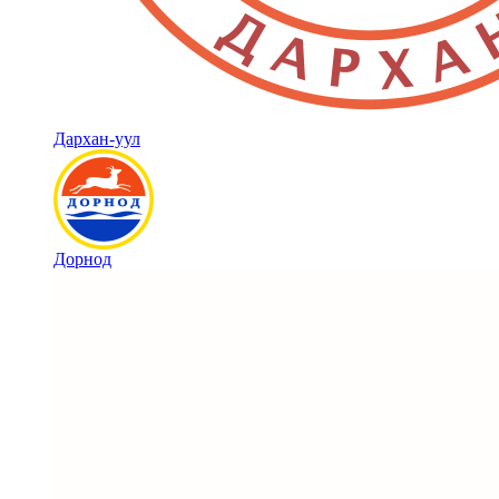
Дархан-уул
Дорнод