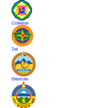
Сүхбаатар
Төв
Өмнөговь