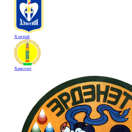
Хэнтий
Хөвсгөл