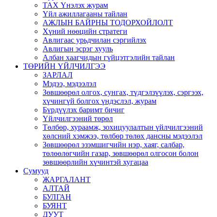
ТАХ Үнэлэх журам
Үйл ажиллагааны тайлан
АЖЛЫН БАЙРНЫ ТОДОРХОЙЛОЛТ
Хүний нөөцийн стратеги
Авлигаас урьдчилан сэргийлэх
Авлигын эсрэг хууль
Албан хаагчидын гүйцэтгэлийн тайлан
ТӨРИЙН ҮЙЛЧИЛГЭЭ
ЗАРЛАЛ
Мэдээ, мэдээлэл
Зөвшөөрөл олгох, сунгах, түдгэлзүүлэх, сэргээх,
хүчингүй болгох үндэслэл, журам
Бүрдүүлэх баримт бичиг
Үйлчилгээний төрөл
Төлбөр, хураамж, зохицуулалтын үйлчилгээний
хөлсний хэмжээ, төлбөр төлөх дансны мэдээлэл
Зөвшөөрөл эзэмшигчийн нэр, хаяг, салбар,
төлөөлөгчийн газар, зөвшөөрөл олгосон болон
зөвшөөрлийн хүчинтэй хугацаа
Сумууд
ЖАРГАЛАНТ
АЛТАЙ
БУЛГАН
БУЯНТ
ДУУТ