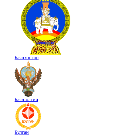
Баянхонгор
Баян-өлгий
Булган