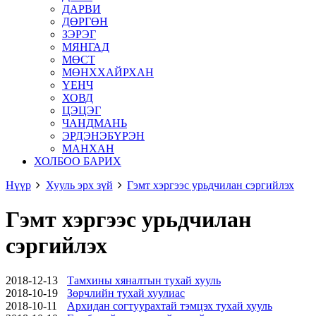
ДАРВИ
ДӨРГӨН
ЗЭРЭГ
МЯНГАД
МӨСТ
МӨНХХАЙРХАН
ҮЕНЧ
ХОВД
ЦЭЦЭГ
ЧАНДМАНЬ
ЭРДЭНЭБҮРЭН
МАНХАН
ХОЛБОО БАРИХ
Нүүр
Хууль эрх зүй
Гэмт хэргээс урьдчилан сэргийлэх
Гэмт хэргээс урьдчилан
сэргийлэх
2018-12-13
Тамхины хяналтын тухай хууль
2018-10-19
Зөрчлийн тухай хуулиас
2018-10-11
Архидан согтуурахтай тэмцэх тухай хууль