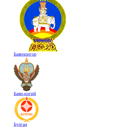
Баянхонгор
Баян-өлгий
Булган