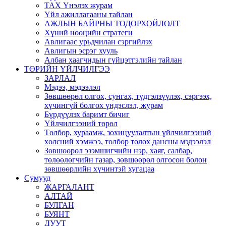
ТАХ Үнэлэх журам
Үйл ажиллагааны тайлан
АЖЛЫН БАЙРНЫ ТОДОРХОЙЛОЛТ
Хүний нөөцийн стратеги
Авлигаас урьдчилан сэргийлэх
Авлигын эсрэг хууль
Албан хаагчидын гүйцэтгэлийн тайлан
ТӨРИЙН ҮЙЛЧИЛГЭЭ
ЗАРЛАЛ
Мэдээ, мэдээлэл
Зөвшөөрөл олгох, сунгах, түдгэлзүүлэх, сэргээх,
хүчингүй болгох үндэслэл, журам
Бүрдүүлэх баримт бичиг
Үйлчилгээний төрөл
Төлбөр, хураамж, зохицуулалтын үйлчилгээний
хөлсний хэмжээ, төлбөр төлөх дансны мэдээлэл
Зөвшөөрөл эзэмшигчийн нэр, хаяг, салбар,
төлөөлөгчийн газар, зөвшөөрөл олгосон болон
зөвшөөрлийн хүчинтэй хугацаа
Сумууд
ЖАРГАЛАНТ
АЛТАЙ
БУЛГАН
БУЯНТ
ДУУТ