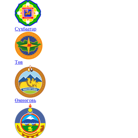
Сүхбаатар
Төв
Өмнөговь