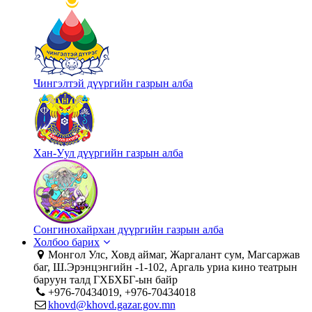
Чингэлтэй дүүргийн газрын алба
Хан-Уул дүүргийн газрын алба
Сонгинохайрхан дүүргийн газрын алба
Холбоо барих
Монгол Улс, Ховд аймаг, Жаргалант сум, Магсаржав
баг, Ш.Эрэнцэнгийн -1-102, Аргаль уриа кино театрын
баруун талд ГХБХБГ-ын байр
+976-70434019, +976-70434018
khovd@khovd.gazar.gov.mn