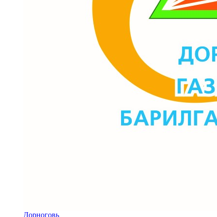
Дорноговь