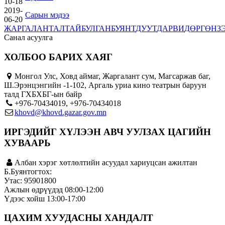
10-18
2019-
Сарын мэдээ
06-20
ЖАРГАЛАНТ
АЛТАЙ
БУЛГАН
БУЯНТ
ДУУТ
ДАРВИ
ДӨРГӨН
З
Санал асуулга
ХОЛБОО БАРИХ ХАЯГ
Монгол Улс, Ховд аймаг, Жаргалант сум, Магсаржав баг,
Ш.Эрэнцэнгийн -1-102, Аргаль уриа кино театрын баруун
талд ГХБХБГ-ын байр
+976-70434019, +976-70434018
khovd@khovd.gazar.gov.mn
ИРГЭДИЙГ ХҮЛЭЭН АВЧ УУЛЗАХ ЦАГИЙН
ХУВААРЬ
Албан хэрэг хөтлөлтийн асуудал хариуцсан ажилтан
Б.Буянтогтох:
Утас: 95901800
Ажлын өдрүүдэд 08:00-12:00
Үдээс хойш 13:00-17:00
ЦАХИМ ХУУДАСНЫ ХАНДАЛТ