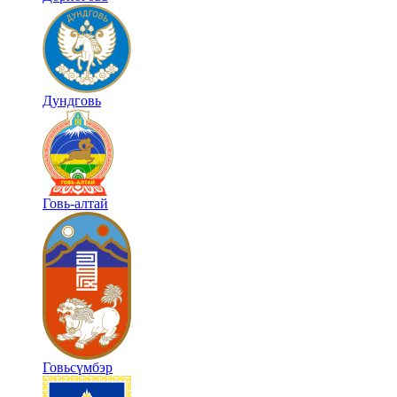
Дундговь
Говь-алтай
Говьсүмбэр