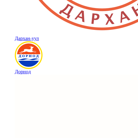
Дархан-уул
Дорнод