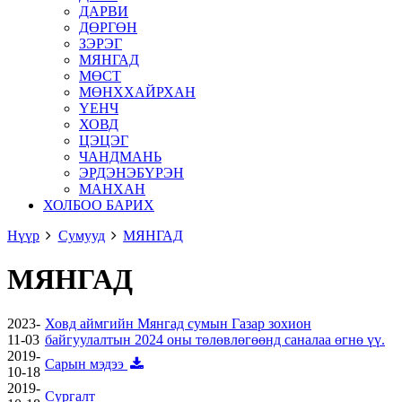
ДАРВИ
ДӨРГӨН
ЗЭРЭГ
МЯНГАД
МӨСТ
МӨНХХАЙРХАН
ҮЕНЧ
ХОВД
ЦЭЦЭГ
ЧАНДМАНЬ
ЭРДЭНЭБҮРЭН
МАНХАН
ХОЛБОО БАРИХ
Нүүр
Сумууд
МЯНГАД
МЯНГАД
2023-
Ховд аймгийн Мянгад сумын Газар зохион
11-03
байгуулалтын 2024 оны төлөвлөгөөнд саналаа өгнө үү.
2019-
Сарын мэдээ
10-18
2019-
Сургалт