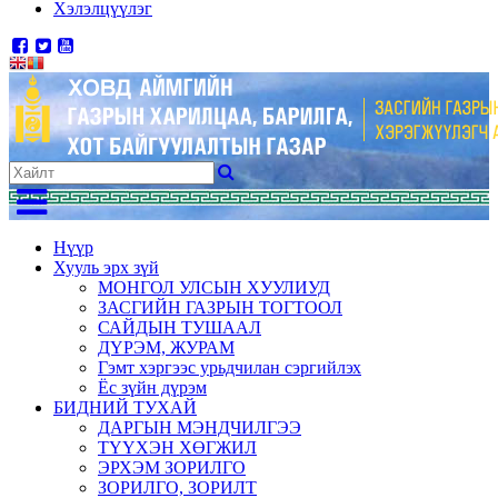
Хэлэлцүүлэг
Нүүр
Хууль эрх зүй
МОНГОЛ УЛСЫН ХУУЛИУД
ЗАСГИЙН ГАЗРЫН ТОГТООЛ
САЙДЫН ТУШААЛ
ДҮРЭМ, ЖУРАМ
Гэмт хэргээс урьдчилан сэргийлэх
Ёс зүйн дүрэм
БИДНИЙ ТУХАЙ
ДАРГЫН МЭНДЧИЛГЭЭ
ТҮҮХЭН ХӨГЖИЛ
ЭРХЭМ ЗОРИЛГО
ЗОРИЛГО, ЗОРИЛТ