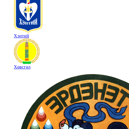
Хэнтий
Хөвсгөл