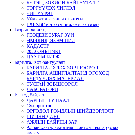
БҮТЭЦ, ЗОХИОН БАЙГУУЛАЛТ
ТЭРГҮҮЛЭХ ЧИГЛЭЛ
ЧИГ ҮҮРЭГ
Үйл ажиллагааны стратеги
ГХБХБГ-ын эзэмшиж байгаа газар
Газрын харилцаа
ГЕОДЕЗИ ЗУРАГ ЗҮЙ
ӨМЧЛӨЛ, ЭЗЭМШИЛ
КАДАСТР
2022 ОНЫ ГЗБТ
ЦАХИМ БИРЖ
Барилга, Хот байгуулалт
БАРИЛГА ЭХЛЭХ ЗӨВШӨӨРӨЛ
БАРИЛГА АШИГЛАЛТАНД ӨГӨХӨД
БҮРДҮҮЛЭХ МАТЕРИАЛ
ТУСГАЙ ЗӨВШӨӨРӨЛ
ЛАБОРАТОРИ
Ил тод байдал
ДАРГЫН ТУШААЛ
Сул оронтоо
ӨРГӨДӨЛ ГОМДЛЫН ШИЙДВЭРЛЭЛТ
ШИЛЭН ДАНС
АЖЛЫН БАЙРНЫ ЗАР
Албан хаагч, ажилтныг сонгон шалгаруулах
журам