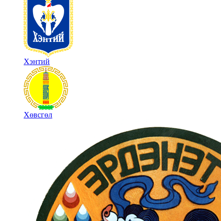
Хэнтий
Хөвсгөл