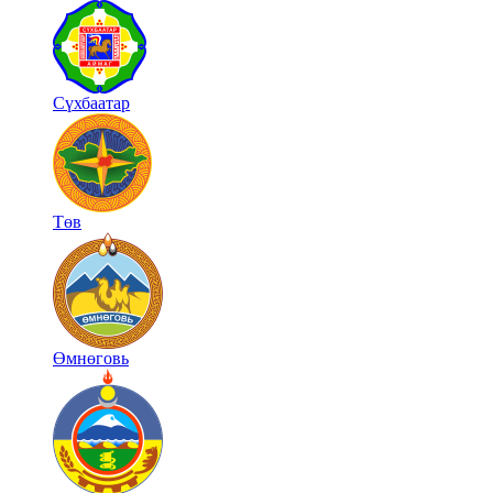
Сүхбаатар
Төв
Өмнөговь