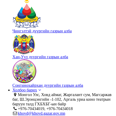
Чингэлтэй дүүргийн газрын алба
Хан-Уул дүүргийн газрын алба
Сонгинохайрхан дүүргийн газрын алба
Холбоо барих
Монгол Улс, Ховд аймаг, Жаргалант сум, Магсаржав
баг, Ш.Эрэнцэнгийн -1-102, Аргаль уриа кино театрын
баруун талд ГХБХБГ-ын байр
+976-70434019, +976-70434018
khovd@khovd.gazar.gov.mn