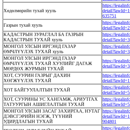
https://legalin
Хөдөлмөрийн тухай хууль
detail?lawId=
635751
https://legalin
Газрын тухай хууль
detail?lawId=
КАДАСТРЫН ЗУРАГЛАЛ БА ГАЗРЫН
https://legalin
КАДАСТРЫН ТУХАЙ хууль
detail?lawId=
МОНГОЛ УЛСЫН ИРГЭНД ГАЗАР
https://legalin
ӨМЧЛҮҮЛЭХ ТУХАЙ хууль
detail?lawId=
МОНГОЛ УЛСЫН ИРГЭНД ГАЗАР
https://legalin
ӨМЧЛҮҮЛЭХ ТУХАЙ ХУУЛИЙГ ДАГАЖ
detail?lawId=
МӨРДӨХ ЖУРМЫН ТУХАЙ
ХОТ, СУУРИН ГАЗРЫГ ДАХИН
https://legalin
ХӨГЖҮҮЛЭХ ТУХАЙ
detail?lawId=
https://legalin
ХОТ БАЙГУУЛАЛТЫН ТУХАЙ
detail?lawId=
ХОТ, СУУРИНЫ УС ХАНГАМЖ, АРИУТГАХ
https://legalin
ТАТУУРГЫН АШИГЛАЛТЫН ТУХАЙ
detail?lawId=
МОНГОЛ УЛСЫН ЗАСАГ ЗАХИРГАА, НУТАГ
https://legalin
ДЭВСГЭРИЙН НЭГЖ, ТҮҮНИЙ
detail?lawId=
УДИРДЛАГЫН ТУХАЙ
904801
https://legalin