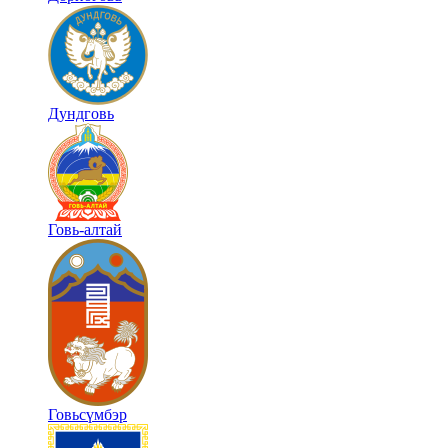
Дундговь
Говь-алтай
Говьсүмбэр