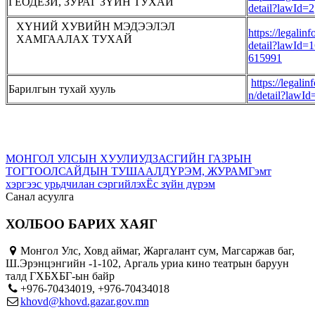
ГЕОДЕЗИ, ЗУРАГ ЗҮЙН ТУХАЙ
detail?lawId=2
ХҮНИЙ ХУВИЙН МЭДЭЭЛЭЛ
https://legalin
ХАМГААЛАХ ТУХАЙ
detail?lawId=
615991
https://legali
Барилгын тухай хууль
n/detail?lawI
МОНГОЛ УЛСЫН ХУУЛИУД
ЗАСГИЙН ГАЗРЫН
ТОГТООЛ
САЙДЫН ТУШААЛ
ДҮРЭМ, ЖУРАМ
Гэмт
хэргээс урьдчилан сэргийлэх
Ёс зүйн дүрэм
Санал асуулга
ХОЛБОО БАРИХ ХАЯГ
Монгол Улс, Ховд аймаг, Жаргалант сум, Магсаржав баг,
Ш.Эрэнцэнгийн -1-102, Аргаль уриа кино театрын баруун
талд ГХБХБГ-ын байр
+976-70434019, +976-70434018
khovd@khovd.gazar.gov.mn