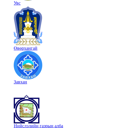
Увс
Өвөрхангай
Завхан
Нийслэлийн газрын алба