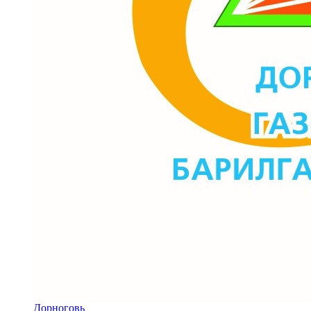
Дорноговь