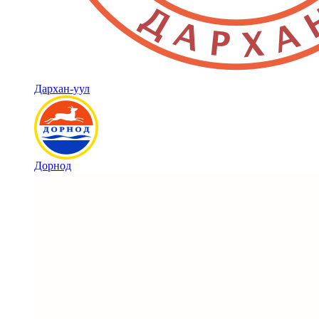
Дархан-уул
Дорнод