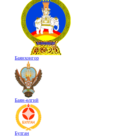
Баянхонгор
Баян-өлгий
Булган