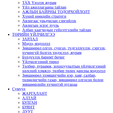
ТАХ Үнэлэх журам
Үйл ажиллагааны тайлан
АЖЛЫН БАЙРНЫ ТОДОРХОЙЛОЛТ
Хүний нөөцийн стратеги
Авлигаас урьдчилан сэргийлэх
Авлигын эсрэг хууль
Албан хаагчидын гүйцэтгэлийн тайлан
ТӨРИЙН ҮЙЛЧИЛГЭЭ
ЗАРЛАЛ
Мэдээ, мэдээлэл
Зөвшөөрөл олгох, сунгах, түдгэлзүүлэх, сэргээх,
хүчингүй болгох үндэслэл, журам
Бүрдүүлэх баримт бичиг
Үйлчилгээний төрөл
Төлбөр, хураамж, зохицуулалтын үйлчилгээний
хөлсний хэмжээ, төлбөр төлөх дансны мэдээлэл
Зөвшөөрөл эзэмшигчийн нэр, хаяг, салбар,
төлөөлөгчийн газар, зөвшөөрөл олгосон болон
зөвшөөрлийн хүчинтэй хугацаа
Сумууд
ЖАРГАЛАНТ
АЛТАЙ
БУЛГАН
БУЯНТ
ДУУТ