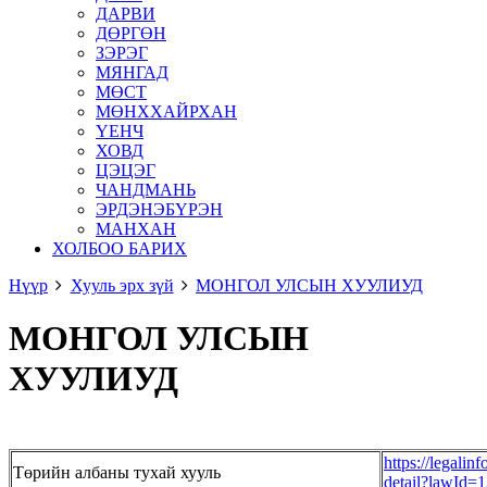
ДАРВИ
ДӨРГӨН
ЗЭРЭГ
МЯНГАД
МӨСТ
МӨНХХАЙРХАН
ҮЕНЧ
ХОВД
ЦЭЦЭГ
ЧАНДМАНЬ
ЭРДЭНЭБҮРЭН
МАНХАН
ХОЛБОО БАРИХ
Нүүр
Хууль эрх зүй
МОНГОЛ УЛСЫН ХУУЛИУД
МОНГОЛ УЛСЫН
ХУУЛИУД
https://legalin
Төрийн албаны тухай хууль
detail?lawId=