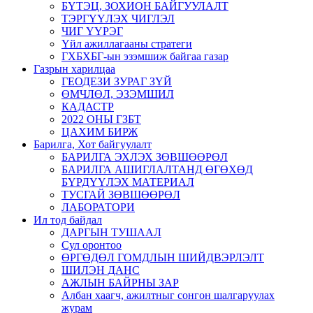
БҮТЭЦ, ЗОХИОН БАЙГУУЛАЛТ
ТЭРГҮҮЛЭХ ЧИГЛЭЛ
ЧИГ ҮҮРЭГ
Үйл ажиллагааны стратеги
ГХБХБГ-ын эзэмшиж байгаа газар
Газрын харилцаа
ГЕОДЕЗИ ЗУРАГ ЗҮЙ
ӨМЧЛӨЛ, ЭЗЭМШИЛ
КАДАСТР
2022 ОНЫ ГЗБТ
ЦАХИМ БИРЖ
Барилга, Хот байгуулалт
БАРИЛГА ЭХЛЭХ ЗӨВШӨӨРӨЛ
БАРИЛГА АШИГЛАЛТАНД ӨГӨХӨД
БҮРДҮҮЛЭХ МАТЕРИАЛ
ТУСГАЙ ЗӨВШӨӨРӨЛ
ЛАБОРАТОРИ
Ил тод байдал
ДАРГЫН ТУШААЛ
Сул оронтоо
ӨРГӨДӨЛ ГОМДЛЫН ШИЙДВЭРЛЭЛТ
ШИЛЭН ДАНС
АЖЛЫН БАЙРНЫ ЗАР
Албан хаагч, ажилтныг сонгон шалгаруулах
журам