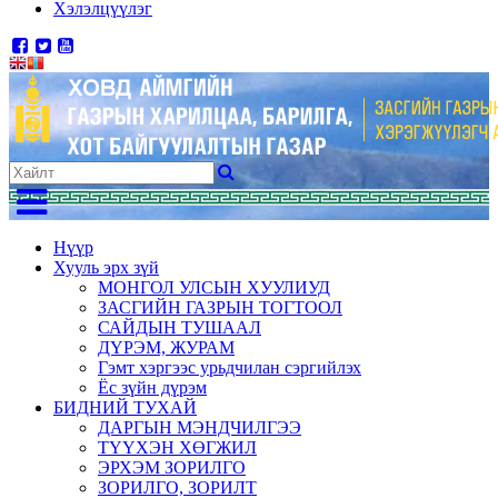
Хэлэлцүүлэг
Нүүр
Хууль эрх зүй
МОНГОЛ УЛСЫН ХУУЛИУД
ЗАСГИЙН ГАЗРЫН ТОГТООЛ
САЙДЫН ТУШААЛ
ДҮРЭМ, ЖУРАМ
Гэмт хэргээс урьдчилан сэргийлэх
Ёс зүйн дүрэм
БИДНИЙ ТУХАЙ
ДАРГЫН МЭНДЧИЛГЭЭ
ТҮҮХЭН ХӨГЖИЛ
ЭРХЭМ ЗОРИЛГО
ЗОРИЛГО, ЗОРИЛТ