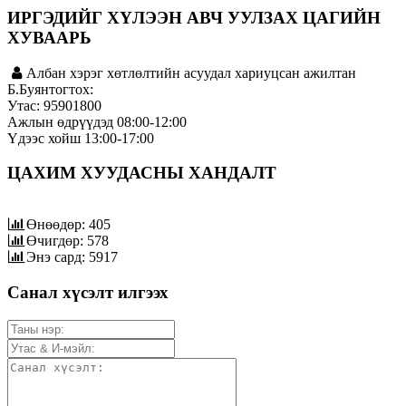
ИРГЭДИЙГ ХҮЛЭЭН АВЧ УУЛЗАХ ЦАГИЙН
ХУВААРЬ
Албан хэрэг хөтлөлтийн асуудал хариуцсан ажилтан
Б.Буянтогтох:
Утас: 95901800
Ажлын өдрүүдэд 08:00-12:00
Үдээс хойш 13:00-17:00
ЦАХИМ ХУУДАСНЫ ХАНДАЛТ
Өнөөдөр: 405
Өчигдөр: 578
Энэ сард: 5917
Санал хүсэлт илгээх