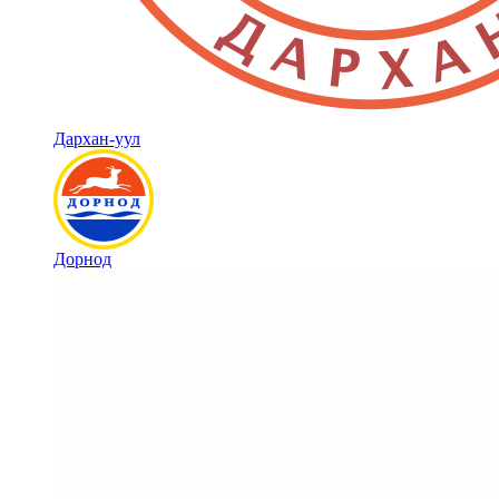
Дархан-уул
Дорнод