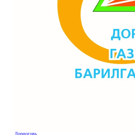
Дорноговь