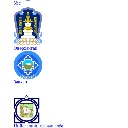
Увс
Өвөрхангай
Завхан
Нийслэлийн газрын алба