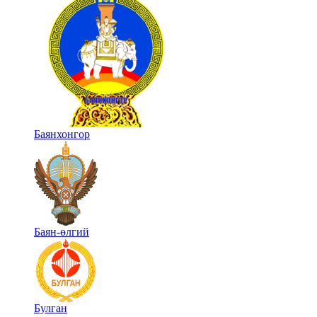
Баянхонгор
Баян-өлгий
Булган