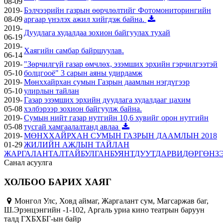
08-09
2019-
Бэлчээрийн газрын өөрчлөлтийг Фотомониторингийн
08-09
аргаар үнэлэх ажил хийгдэж байна.
2019-
Дуудлага худалдаа зохион байгуулах тухай
06-19
2019-
Хаягийн самбар байршуулав.
06-14
2019-
"Зөрчилгүй газар өмчлөх, эзэмших эрхийн гэрчилгээтэй
05-10
болцгооё" 3 сарын аяны удирдамж
2019-
Мөнххайрхан сумын Газрын даамлын нэгдүгээр
05-10
улирлын тайлан
2019-
Газар эзэмших эрхийн дуудлага худалдааг цахим
05-08
хэлбэрээр зохион байгуулж байна.
2019-
Сумын нийт газар нутгийн 10,6 хувийг орон нутгийн
05-08
тусгай хамгаалалтанд авлаа
2019-
МӨНХХАЙРХАН СУМЫН ГАЗРЫН ДААМЛЫН 2018
01-29
ЖИЛИЙН АЖЛЫН ТАЙЛАН
ЖАРГАЛАНТ
АЛТАЙ
БУЛГАН
БУЯНТ
ДУУТ
ДАРВИ
ДӨРГӨН
З
Санал асуулга
ХОЛБОО БАРИХ ХАЯГ
Монгол Улс, Ховд аймаг, Жаргалант сум, Магсаржав баг,
Ш.Эрэнцэнгийн -1-102, Аргаль уриа кино театрын баруун
талд ГХБХБГ-ын байр