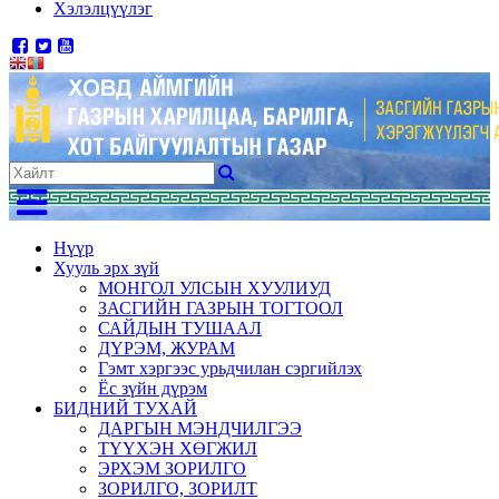
Хэлэлцүүлэг
Нүүр
Хууль эрх зүй
МОНГОЛ УЛСЫН ХУУЛИУД
ЗАСГИЙН ГАЗРЫН ТОГТООЛ
САЙДЫН ТУШААЛ
ДҮРЭМ, ЖУРАМ
Гэмт хэргээс урьдчилан сэргийлэх
Ёс зүйн дүрэм
БИДНИЙ ТУХАЙ
ДАРГЫН МЭНДЧИЛГЭЭ
ТҮҮХЭН ХӨГЖИЛ
ЭРХЭМ ЗОРИЛГО
ЗОРИЛГО, ЗОРИЛТ