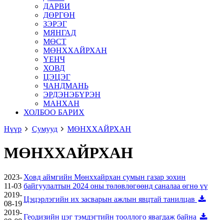
ДАРВИ
ДӨРГӨН
ЗЭРЭГ
МЯНГАД
МӨСТ
МӨНХХАЙРХАН
ҮЕНЧ
ХОВД
ЦЭЦЭГ
ЧАНДМАНЬ
ЭРДЭНЭБҮРЭН
МАНХАН
ХОЛБОО БАРИХ
Нүүр
Сумууд
МӨНХХАЙРХАН
МӨНХХАЙРХАН
2023-
Ховд аймгийн Мөнххайрхан сумын газар зохин
11-03
байгуулалтын 2024 оны төлөвлөгөөнд саналаа өгнө үү
2019-
Цэцэрлэгийн их засварын ажлын явцтай танилцав
08-19
2019-
Геодизийн цэг тэмдэгтийн тооллого явагдаж байна