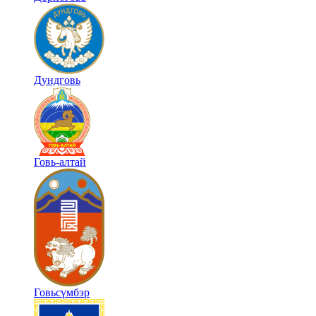
Дундговь
Говь-алтай
Говьсүмбэр