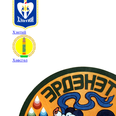
Хэнтий
Хөвсгөл