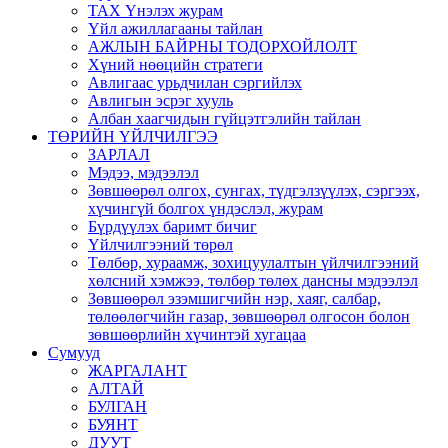
ТАХ Үнэлэх журам
Үйл ажиллагааны тайлан
АЖЛЫН БАЙРНЫ ТОДОРХОЙЛОЛТ
Хүний нөөцийн стратеги
Авлигаас урьдчилан сэргийлэх
Авлигын эсрэг хууль
Албан хаагчидын гүйцэтгэлийн тайлан
ТӨРИЙН ҮЙЛЧИЛГЭЭ
ЗАРЛАЛ
Мэдээ, мэдээлэл
Зөвшөөрөл олгох, сунгах, түдгэлзүүлэх, сэргээх,
хүчингүй болгох үндэслэл, журам
Бүрдүүлэх баримт бичиг
Үйлчилгээний төрөл
Төлбөр, хураамж, зохицуулалтын үйлчилгээний
хөлсний хэмжээ, төлбөр төлөх дансны мэдээлэл
Зөвшөөрөл эзэмшигчийн нэр, хаяг, салбар,
төлөөлөгчийн газар, зөвшөөрөл олгосон болон
зөвшөөрлийн хүчинтэй хугацаа
Сумууд
ЖАРГАЛАНТ
АЛТАЙ
БУЛГАН
БУЯНТ
ДУУТ