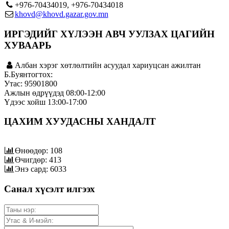
+976-70434019, +976-70434018
khovd@khovd.gazar.gov.mn
ИРГЭДИЙГ ХҮЛЭЭН АВЧ УУЛЗАХ ЦАГИЙН
ХУВААРЬ
Албан хэрэг хөтлөлтийн асуудал хариуцсан ажилтан
Б.Буянтогтох:
Утас: 95901800
Ажлын өдрүүдэд 08:00-12:00
Үдээс хойш 13:00-17:00
ЦАХИМ ХУУДАСНЫ ХАНДАЛТ
Өнөөдөр: 108
Өчигдөр: 413
Энэ сард: 6033
Санал хүсэлт илгээх