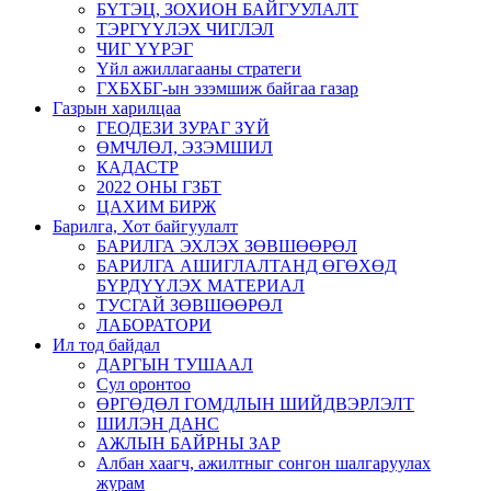
БҮТЭЦ, ЗОХИОН БАЙГУУЛАЛТ
ТЭРГҮҮЛЭХ ЧИГЛЭЛ
ЧИГ ҮҮРЭГ
Үйл ажиллагааны стратеги
ГХБХБГ-ын эзэмшиж байгаа газар
Газрын харилцаа
ГЕОДЕЗИ ЗУРАГ ЗҮЙ
ӨМЧЛӨЛ, ЭЗЭМШИЛ
КАДАСТР
2022 ОНЫ ГЗБТ
ЦАХИМ БИРЖ
Барилга, Хот байгуулалт
БАРИЛГА ЭХЛЭХ ЗӨВШӨӨРӨЛ
БАРИЛГА АШИГЛАЛТАНД ӨГӨХӨД
БҮРДҮҮЛЭХ МАТЕРИАЛ
ТУСГАЙ ЗӨВШӨӨРӨЛ
ЛАБОРАТОРИ
Ил тод байдал
ДАРГЫН ТУШААЛ
Сул оронтоо
ӨРГӨДӨЛ ГОМДЛЫН ШИЙДВЭРЛЭЛТ
ШИЛЭН ДАНС
АЖЛЫН БАЙРНЫ ЗАР
Албан хаагч, ажилтныг сонгон шалгаруулах
журам