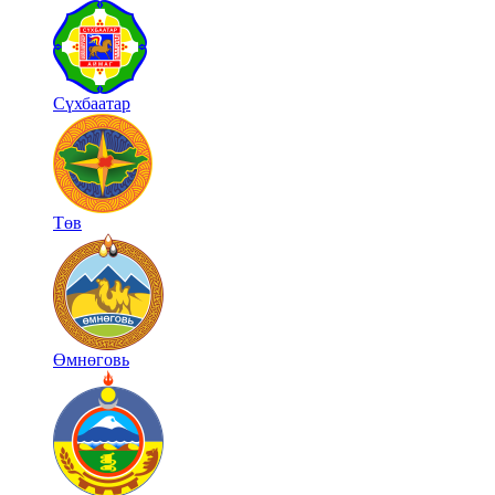
Сүхбаатар
Төв
Өмнөговь