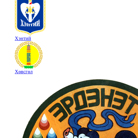
Хэнтий
Хөвсгөл