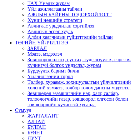
ТАХ Үнэлэх журам
Үйл ажиллагааны тайлан
АЖЛЫН БАЙРНЫ ТОДОРХОЙЛОЛТ
Хүний нөөцийн стратеги
Авлигаас урьдчилан сэргийлэх
Авлигын эсрэг хууль
Албан хаагчидын гүйцэтгэлийн тайлан
ТӨРИЙН ҮЙЛЧИЛГЭЭ
ЗАРЛАЛ
Мэдээ, мэдээлэл
Зөвшөөрөл олгох, сунгах, түдгэлзүүлэх, сэргээх,
хүчингүй болгох үндэслэл, журам
Бүрдүүлэх баримт бичиг
Үйлчилгээний төрөл
Төлбөр, хураамж, зохицуулалтын үйлчилгээний
хөлсний хэмжээ, төлбөр төлөх дансны мэдээлэл
Зөвшөөрөл эзэмшигчийн нэр, хаяг, салбар,
төлөөлөгчийн газар, зөвшөөрөл олгосон болон
зөвшөөрлийн хүчинтэй хугацаа
Сумууд
ЖАРГАЛАНТ
АЛТАЙ
БУЛГАН
БУЯНТ
ДУУТ