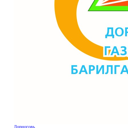
Дорноговь