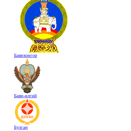
Баянхонгор
Баян-өлгий
Булган