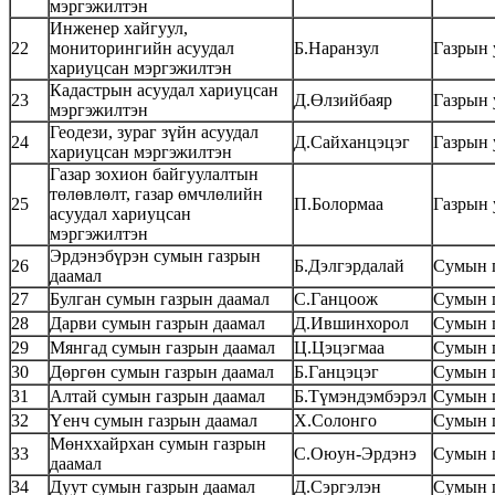
мэргэжилтэн
Инженер хайгуул,
22
мониторингийн асуудал
Б.Наранзул
Газрын 
хариуцсан мэргэжилтэн
Кадастрын асуудал хариуцсан
23
Д.Өлзийбаяр
Газрын 
мэргэжилтэн
Геодези, зураг зүйн асуудал
24
Д.Сайханцэцэг
Газрын 
хариуцсан мэргэжилтэн
Газар зохион байгуулалтын
төлөвлөлт, газар өмчлөлийн
25
П.Болормаа
Газрын 
асуудал хариуцсан
мэргэжилтэн
Эрдэнэбүрэн сумын газрын
26
Б.Дэлгэрдалай
Сумын г
даамал
27
Булган сумын газрын даамал
С.Ганцоож
Сумын г
28
Дарви сумын газрын даамал
Д.Ившинхорол
Сумын г
29
Мянгад сумын газрын даамал
Ц.Цэцэгмаа
Сумын г
30
Дөргөн сумын газрын даамал
Б.Ганцэцэг
Сумын г
31
Алтай сумын газрын даамал
Б.Түмэндэмбэрэл
Сумын г
32
Үенч сумын газрын даамал
Х.Солонго
Сумын г
Мөнххайрхан сумын газрын
33
С.Оюун-Эрдэнэ
Сумын г
даамал
34
Дуут сумын газрын даамал
Д.Сэргэлэн
Сумын г