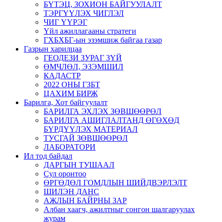
БҮТЭЦ, ЗОХИОН БАЙГУУЛАЛТ
ТЭРГҮҮЛЭХ ЧИГЛЭЛ
ЧИГ ҮҮРЭГ
Үйл ажиллагааны стратеги
ГХБХБГ-ын эзэмшиж байгаа газар
Газрын харилцаа
ГЕОДЕЗИ ЗУРАГ ЗҮЙ
ӨМЧЛӨЛ, ЭЗЭМШИЛ
КАДАСТР
2022 ОНЫ ГЗБТ
ЦАХИМ БИРЖ
Барилга, Хот байгуулалт
БАРИЛГА ЭХЛЭХ ЗӨВШӨӨРӨЛ
БАРИЛГА АШИГЛАЛТАНД ӨГӨХӨД
БҮРДҮҮЛЭХ МАТЕРИАЛ
ТУСГАЙ ЗӨВШӨӨРӨЛ
ЛАБОРАТОРИ
Ил тод байдал
ДАРГЫН ТУШААЛ
Сул оронтоо
ӨРГӨДӨЛ ГОМДЛЫН ШИЙДВЭРЛЭЛТ
ШИЛЭН ДАНС
АЖЛЫН БАЙРНЫ ЗАР
Албан хаагч, ажилтныг сонгон шалгаруулах
журам