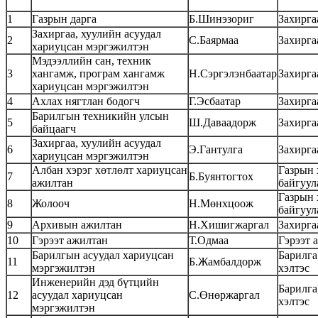
1
Газрын дарга
Б.Шинэзориг
Захирга
Захиргаа, хуулийн асуудал
2
С.Баярмаа
Захирга
хариуцсан мэргэжилтэн
Мэдээллийн сан, техник
3
хангамж, програм хангамж
Н.Сэргэлэнбаатар
Захирга
хариуцсан мэргэжилтэн
4
Ахлах нягтлан бодогч
Г.Эсбаатар
Захирга
Барилгын техникийн улсын
5
Ш.Даваадорж
Захирга
байцаагч
Захиргаа, хуулийн асуудал
6
Э.Гантулга
Захирга
хариуцсан мэргэжилтэн
Албан хэрэг хөтлөлт хариуцсан
Газрын 
7
Б.Буянтогтох
ажилтан
байгуул
Газрын 
8
Жолооч
Н.Мөнхцоож
байгуул
9
Архивын ажилтан
Н.Хишигжаргал
Захирга
10
Гэрээт ажилтан
Т.Одмаа
Гэрээт 
Барилгын асуудал хариуцсан
Барилга
11
Б.Жамбалдорж
мэргэжилтэн
хэлтэс
Инженерийн дэд бүтцийн
Барилга
12
асуудал хариуцсан
С.Өнөржаргал
хэлтэс
мэргэжилтэн