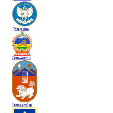
Дундговь
Говь-алтай
Говьсүмбэр