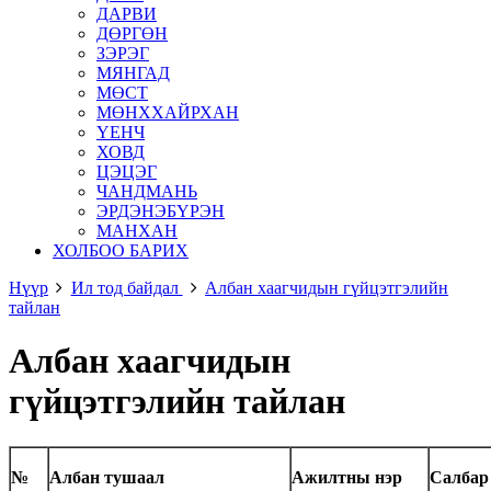
ДАРВИ
ДӨРГӨН
ЗЭРЭГ
МЯНГАД
МӨСТ
МӨНХХАЙРХАН
ҮЕНЧ
ХОВД
ЦЭЦЭГ
ЧАНДМАНЬ
ЭРДЭНЭБҮРЭН
МАНХАН
ХОЛБОО БАРИХ
Нүүр
Ил тод байдал
Албан хаагчидын гүйцэтгэлийн
тайлан
Албан хаагчидын
гүйцэтгэлийн тайлан
№
Албан тушаал
Ажилтны нэр
Салбар