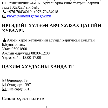
Ш.Эрэнцэнгийн -1-102, Аргаль уриа кино театрын баруун
талд ГХБХБГ-ын байр
+976-70434019, +976-70434018
khovd@khovd.gazar.gov.mn
ИРГЭДИЙГ ХҮЛЭЭН АВЧ УУЛЗАХ ЦАГИЙН
ХУВААРЬ
Албан хэрэг хөтлөлтийн асуудал хариуцсан ажилтан
Б.Буянтогтох:
Утас: 95901800
Ажлын өдрүүдэд 08:00-12:00
Үдээс хойш 13:00-17:00
ЦАХИМ ХУУДАСНЫ ХАНДАЛТ
Өнөөдөр: 79
Өчигдөр: 1397
Энэ сард: 5013
Санал хүсэлт илгээх