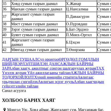
35
Ховд сумын газрын даамал
Х.Жанар
Сумын г
36
Манхан сумын газрын даамал
Ц.Нансалмаа
Сумын г
Жаргалант сумын газрын
37
П.Даваасүрэн
Сумын г
даамал
38
Мөст сумын газрын даамал
О.Пүрэвдаш
Сумын г
39
Зэрэг сумын газрын даамал
Б.Бат-Эрдэнэ
Сумын г
40
Буянт сумын газрын даамал
П.Мөнх-Оргил
Сумын г
Жаргалант сумын газрын
41
Б.Цэцэн
Сумын г
даамал
42
Мянгад сумын газрын даамал
Т.Өнөрзаяа
Сумын г
ДАРГЫН ТУШААЛ
Сул оронтоо
ӨРГӨДӨЛ ГОМДЛЫН
ШИЙДВЭРЛЭЛТ
ШИЛЭН ДАНС
АЖЛЫН БАЙРНЫ
ЗАР
Албан хаагч, ажилтныг сонгон шалгаруулах журам
ТАХ
Үнэлэх журам
Үйл ажиллагааны тайлан
АЖЛЫН БАЙРНЫ
ТОДОРХОЙЛОЛТ
Хүний нөөцийн стратеги
Авлигаас
урьдчилан сэргийлэх
Авлигын эсрэг хууль
Албан хаагчидын
гүйцэтгэлийн тайлан
Санал асуулга
ХОЛБОО БАРИХ ХАЯГ
Монгол Улс, Ховд аймаг, Жаргалант сум, Магсаржав баг,