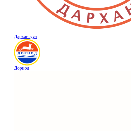
Дархан-уул
Дорнод