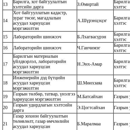
Барилга, хот байгуулалтын
Барилга
13
З.Өмиртай
хэлтсийн дарга
хэлтэс
Хот байгууллатын кадастр,
зураг төсөг, магадлалын
Барилга
14
А.Шүрэнцэцэг
асуудал хариуцсан
хэлтэс
мэргэжилтэн
Барилга
15
Лабораторийн шинжээч
Б.Лхагвасүрэн
хэлтэс
Барилга
16
Лабораторийн шинжээч
Ч.Ганчимэг
хэлтэс
Барилгын материалын
үйлдвэрлэл, лабораторийн
Барилга
17
Н.Энх-Амар
асуудал хариуцсан
хэлтэс
мэргэжилтэн
Инженерийн дэд бүтцийн
Барилга
18
асуудал хариуцсан
Ш.Мөнхзаяа
хэлтэс
мэргэжилтэн
Газрын төлбөр, татвар, үнэлгээ
19
М.Батсайхан
Газрын 
хариуцсан мэргэжилтэн
Газрын удирдлагын хэлтсийн
20
Э.Цогтсайхан
Газрын 
дарга
Газар зохион байгуулалтын
төлөвлөлт, газар өмчлөлийн
21
Б.Маралмаа
Газрын 
асуудал хариуцсан