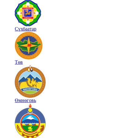
Сүхбаатар
Төв
Өмнөговь