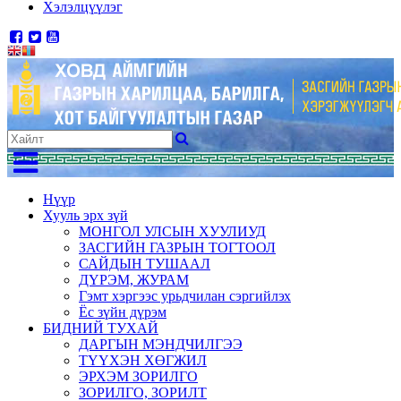
Хэлэлцүүлэг
Нүүр
Хууль эрх зүй
МОНГОЛ УЛСЫН ХУУЛИУД
ЗАСГИЙН ГАЗРЫН ТОГТООЛ
САЙДЫН ТУШААЛ
ДҮРЭМ, ЖУРАМ
Гэмт хэргээс урьдчилан сэргийлэх
Ёс зүйн дүрэм
БИДНИЙ ТУХАЙ
ДАРГЫН МЭНДЧИЛГЭЭ
ТҮҮХЭН ХӨГЖИЛ
ЭРХЭМ ЗОРИЛГО
ЗОРИЛГО, ЗОРИЛТ