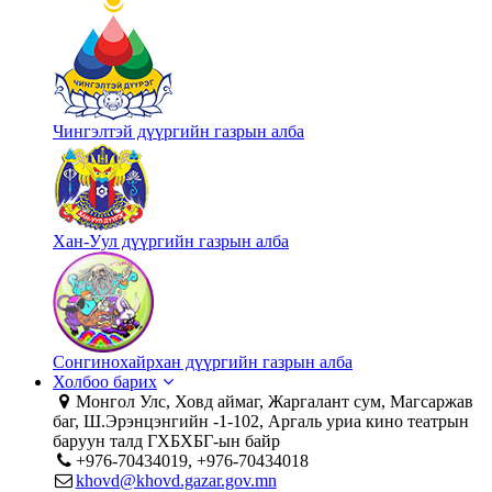
Чингэлтэй дүүргийн газрын алба
Хан-Уул дүүргийн газрын алба
Сонгинохайрхан дүүргийн газрын алба
Холбоо барих
Монгол Улс, Ховд аймаг, Жаргалант сум, Магсаржав
баг, Ш.Эрэнцэнгийн -1-102, Аргаль уриа кино театрын
баруун талд ГХБХБГ-ын байр
+976-70434019, +976-70434018
khovd@khovd.gazar.gov.mn