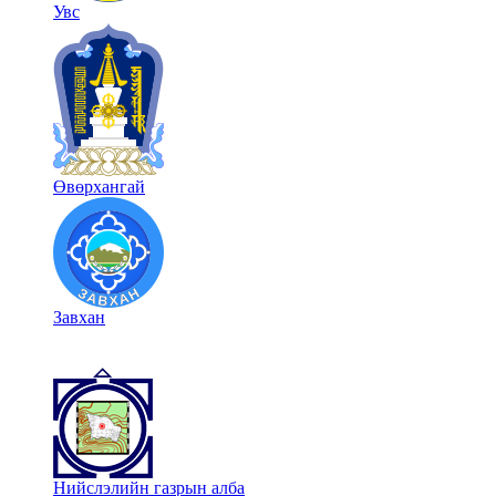
Увс
Өвөрхангай
Завхан
Нийслэлийн газрын алба