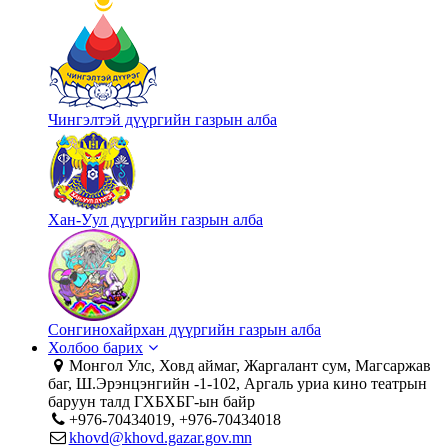
Чингэлтэй дүүргийн газрын алба
Хан-Уул дүүргийн газрын алба
Сонгинохайрхан дүүргийн газрын алба
Холбоо барих
Монгол Улс, Ховд аймаг, Жаргалант сум, Магсаржав
баг, Ш.Эрэнцэнгийн -1-102, Аргаль уриа кино театрын
баруун талд ГХБХБГ-ын байр
+976-70434019, +976-70434018
khovd@khovd.gazar.gov.mn