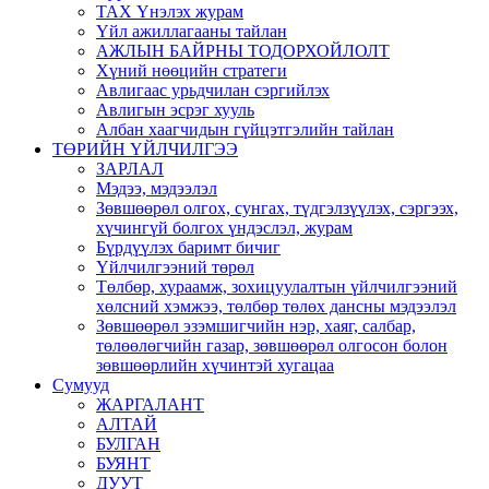
ТАХ Үнэлэх журам
Үйл ажиллагааны тайлан
АЖЛЫН БАЙРНЫ ТОДОРХОЙЛОЛТ
Хүний нөөцийн стратеги
Авлигаас урьдчилан сэргийлэх
Авлигын эсрэг хууль
Албан хаагчидын гүйцэтгэлийн тайлан
ТӨРИЙН ҮЙЛЧИЛГЭЭ
ЗАРЛАЛ
Мэдээ, мэдээлэл
Зөвшөөрөл олгох, сунгах, түдгэлзүүлэх, сэргээх,
хүчингүй болгох үндэслэл, журам
Бүрдүүлэх баримт бичиг
Үйлчилгээний төрөл
Төлбөр, хураамж, зохицуулалтын үйлчилгээний
хөлсний хэмжээ, төлбөр төлөх дансны мэдээлэл
Зөвшөөрөл эзэмшигчийн нэр, хаяг, салбар,
төлөөлөгчийн газар, зөвшөөрөл олгосон болон
зөвшөөрлийн хүчинтэй хугацаа
Сумууд
ЖАРГАЛАНТ
АЛТАЙ
БУЛГАН
БУЯНТ
ДУУТ