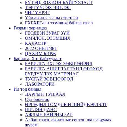
БҮТЭЦ, ЗОХИОН БАЙГУУЛАЛТ
ТЭРГҮҮЛЭХ ЧИГЛЭЛ
ЧИГ ҮҮРЭГ
Үйл ажиллагааны стратеги
ГХБХБГ-ын эзэмшиж байгаа газар
Газрын харилцаа
ГЕОДЕЗИ ЗУРАГ ЗҮЙ
ӨМЧЛӨЛ, ЭЗЭМШИЛ
КАДАСТР
2022 ОНЫ ГЗБТ
ЦАХИМ БИРЖ
Барилга, Хот байгуулалт
БАРИЛГА ЭХЛЭХ ЗӨВШӨӨРӨЛ
БАРИЛГА АШИГЛАЛТАНД ӨГӨХӨД
БҮРДҮҮЛЭХ МАТЕРИАЛ
ТУСГАЙ ЗӨВШӨӨРӨЛ
ЛАБОРАТОРИ
Ил тод байдал
ДАРГЫН ТУШААЛ
Сул оронтоо
ӨРГӨДӨЛ ГОМДЛЫН ШИЙДВЭРЛЭЛТ
ШИЛЭН ДАНС
АЖЛЫН БАЙРНЫ ЗАР
Албан хаагч, ажилтныг сонгон шалгаруулах
журам