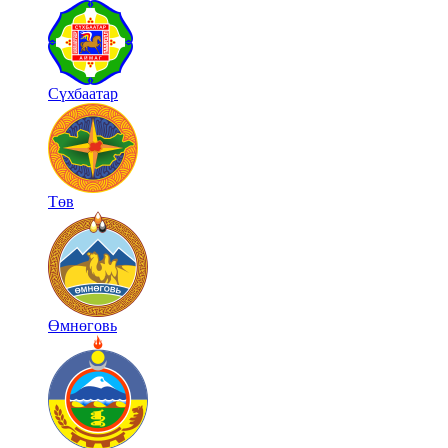
Сүхбаатар
Төв
Өмнөговь