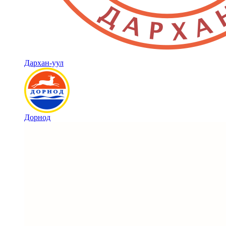
Дархан-уул
Дорнод