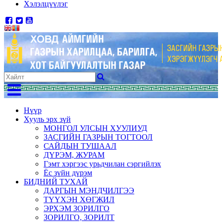
Хэлэлцүүлэг
Нүүр
Хууль эрх зүй
МОНГОЛ УЛСЫН ХУУЛИУД
ЗАСГИЙН ГАЗРЫН ТОГТООЛ
САЙДЫН ТУШААЛ
ДҮРЭМ, ЖУРАМ
Гэмт хэргээс урьдчилан сэргийлэх
Ёс зүйн дүрэм
БИДНИЙ ТУХАЙ
ДАРГЫН МЭНДЧИЛГЭЭ
ТҮҮХЭН ХӨГЖИЛ
ЭРХЭМ ЗОРИЛГО
ЗОРИЛГО, ЗОРИЛТ