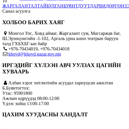
10
ЖАРГАЛАНТ
АЛТАЙ
БУЛГАН
БУЯНТ
ДУУТ
ДАРВИ
ДӨРГӨН
З
Санал асуулга
ХОЛБОО БАРИХ ХАЯГ
Монгол Улс, Ховд аймаг, Жаргалант сум, Магсаржав баг,
Ш.Эрэнцэнгийн -1-102, Аргаль уриа кино театрын баруун
талд ГХБХБГ-ын байр
+976-70434019, +976-70434018
khovd@khovd.gazar.gov.mn
ИРГЭДИЙГ ХҮЛЭЭН АВЧ УУЛЗАХ ЦАГИЙН
ХУВААРЬ
Албан хэрэг хөтлөлтийн асуудал хариуцсан ажилтан
Б.Буянтогтох:
Утас: 95901800
Ажлын өдрүүдэд 08:00-12:00
Үдээс хойш 13:00-17:00
ЦАХИМ ХУУДАСНЫ ХАНДАЛТ