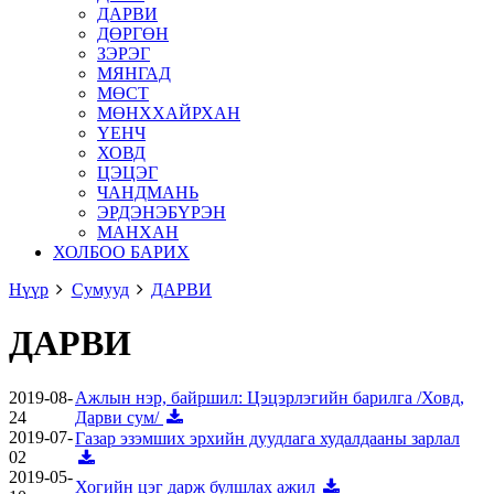
ДАРВИ
ДӨРГӨН
ЗЭРЭГ
МЯНГАД
МӨСТ
МӨНХХАЙРХАН
ҮЕНЧ
ХОВД
ЦЭЦЭГ
ЧАНДМАНЬ
ЭРДЭНЭБҮРЭН
МАНХАН
ХОЛБОО БАРИХ
Нүүр
Сумууд
ДАРВИ
ДАРВИ
2019-08-
Ажлын нэр, байршил: Цэцэрлэгийн барилга /Ховд,
24
Дарви сум/
2019-07-
Газар эзэмших эрхийн дуудлага худалдааны зарлал
02
2019-05-
Хогийн цэг дарж булшлах ажил