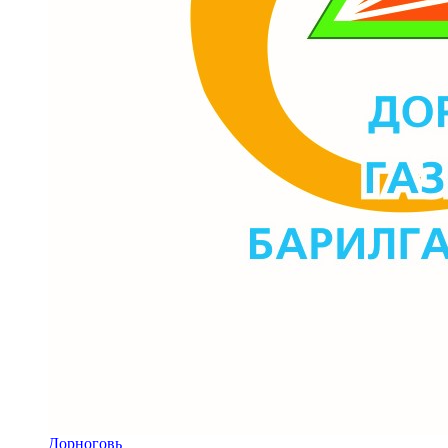
Дорноговь