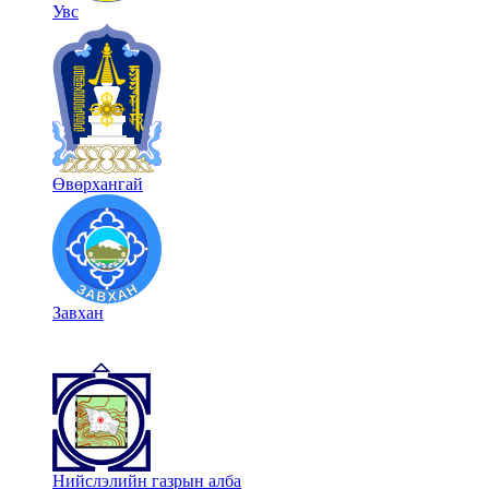
Увс
Өвөрхангай
Завхан
Нийслэлийн газрын алба