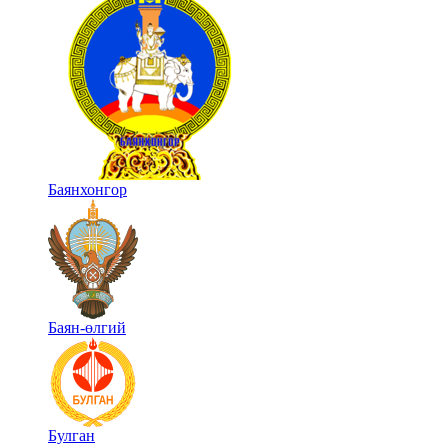
Баянхонгор
Баян-өлгий
Булган