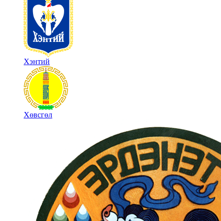
Хэнтий
Хөвсгөл