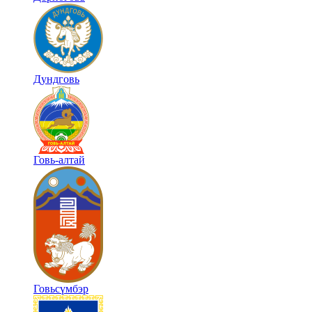
Дундговь
Говь-алтай
Говьсүмбэр