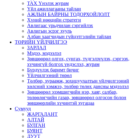
ТАХ Үнэлэх журам
Үйл ажиллагааны тайлан
АЖЛЫН БАЙРНЫ ТОДОРХОЙЛОЛТ
Хүний нөөцийн стратеги
Авлигаас урьдчилан сэргийлэх
Авлигын эсрэг хууль
Албан хаагчидын гүйцэтгэлийн тайлан
ТӨРИЙН ҮЙЛЧИЛГЭЭ
ЗАРЛАЛ
Мэдээ, мэдээлэл
Зөвшөөрөл олгох, сунгах, түдгэлзүүлэх, сэргээх,
хүчингүй болгох үндэслэл, журам
Бүрдүүлэх баримт бичиг
Үйлчилгээний төрөл
Төлбөр, хураамж, зохицуулалтын үйлчилгээний
хөлсний хэмжээ, төлбөр төлөх дансны мэдээлэл
Зөвшөөрөл эзэмшигчийн нэр, хаяг, салбар,
төлөөлөгчийн газар, зөвшөөрөл олгосон болон
зөвшөөрлийн хүчинтэй хугацаа
Сумууд
ЖАРГАЛАНТ
АЛТАЙ
БУЛГАН
БУЯНТ
ДУУТ