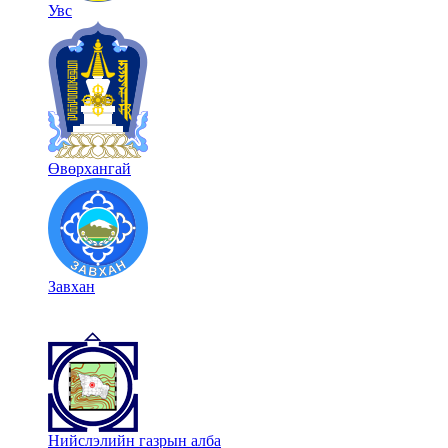
Увс
Өвөрхангай
Завхан
Нийслэлийн газрын алба