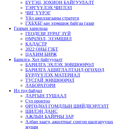
БҮТЭЦ, ЗОХИОН БАЙГУУЛАЛТ
ТЭРГҮҮЛЭХ ЧИГЛЭЛ
ЧИГ ҮҮРЭГ
Үйл ажиллагааны стратеги
ГХБХБГ-ын эзэмшиж байгаа газар
Газрын харилцаа
ГЕОДЕЗИ ЗУРАГ ЗҮЙ
ӨМЧЛӨЛ, ЭЗЭМШИЛ
КАДАСТР
2022 ОНЫ ГЗБТ
ЦАХИМ БИРЖ
Барилга, Хот байгуулалт
БАРИЛГА ЭХЛЭХ ЗӨВШӨӨРӨЛ
БАРИЛГА АШИГЛАЛТАНД ӨГӨХӨД
БҮРДҮҮЛЭХ МАТЕРИАЛ
ТУСГАЙ ЗӨВШӨӨРӨЛ
ЛАБОРАТОРИ
Ил тод байдал
ДАРГЫН ТУШААЛ
Сул оронтоо
ӨРГӨДӨЛ ГОМДЛЫН ШИЙДВЭРЛЭЛТ
ШИЛЭН ДАНС
АЖЛЫН БАЙРНЫ ЗАР
Албан хаагч, ажилтныг сонгон шалгаруулах
журам