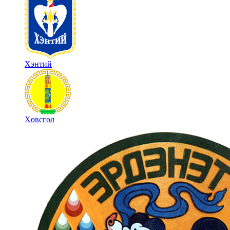
Хэнтий
Хөвсгөл