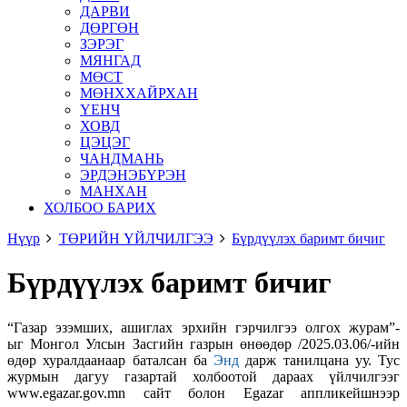
ДАРВИ
ДӨРГӨН
ЗЭРЭГ
МЯНГАД
МӨСТ
МӨНХХАЙРХАН
ҮЕНЧ
ХОВД
ЦЭЦЭГ
ЧАНДМАНЬ
ЭРДЭНЭБҮРЭН
МАНХАН
ХОЛБОО БАРИХ
Нүүр
ТӨРИЙН ҮЙЛЧИЛГЭЭ
Бүрдүүлэх баримт бичиг
Бүрдүүлэх баримт бичиг
“Газар эзэмших, ашиглах эрхийн гэрчилгээ олгох журам”-
ыг Монгол Улсын Засгийн газрын өнөөдөр /2025.03.06/-ийн
өдөр хуралдаанаар баталсан ба
Энд
дарж танилцана уу. Тус
журмын дагуу газартай холбоотой дараах үйлчилгээг
www.egazar.gov.mn сайт болон Egazar аппликейшнээр