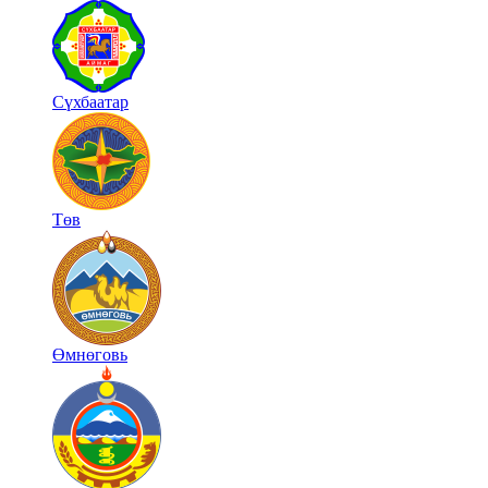
Сүхбаатар
Төв
Өмнөговь