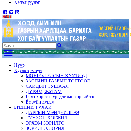
Хэлэлцүүлэг
Нүүр
Хууль эрх зүй
МОНГОЛ УЛСЫН ХУУЛИУД
ЗАСГИЙН ГАЗРЫН ТОГТООЛ
САЙДЫН ТУШААЛ
ДҮРЭМ, ЖУРАМ
Гэмт хэргээс урьдчилан сэргийлэх
Ёс зүйн дүрэм
БИДНИЙ ТУХАЙ
ДАРГЫН МЭНДЧИЛГЭЭ
ТҮҮХЭН ХӨГЖИЛ
ЭРХЭМ ЗОРИЛГО
ЗОРИЛГО, ЗОРИЛТ