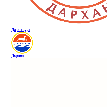
Дархан-уул
Дорнод