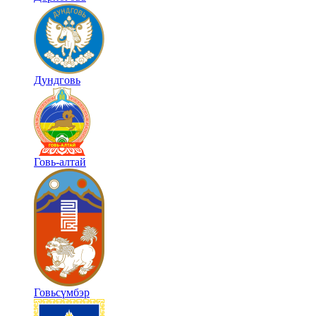
Дундговь
Говь-алтай
Говьсүмбэр