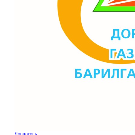
Дорноговь