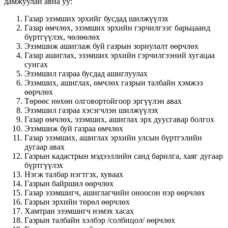
дамжуулан авна уу:
Газар эзэмших эрхийг бусдад шилжүүлэх
Газар өмчлөх, эзэмших эрхийн гэрчилгээг барьцаанд
бүртгүүлэх, чөлөөлөх
Эзэмшиж ашиглаж буй газрын зориулалт өөрчлөх
Газар ашиглах, эзэмших эрхийн гэрчилгээний хугацаа
сунгах
Эзэмшил газраа бусдад ашиглуулах
Эзэмших, ашиглах, өмчлөх газрын талбайн хэмжээ
өөрчлөх
Төрөөс нөхөн олговортойгоор эргүүлэн авах
Эзэмшил газраа хэсэгчлэн шилжүүлэх
Газар өмчлөх, эзэмших, ашиглах эрх дуусгавар болгох
Эзэмшиж буй газраа өмчлөх
Газар эзэмших, ашиглах эрхийн улсын бүртгэлийн
дугаар авах
Газрын кадастрын мэдээллийн санд барилга, хаяг дугаар
бүртгүүлэх
Нэгж талбар нэгтгэх, хуваах
Газрын байршил өөрчлөх
Газар эзэмшигч, ашиглагчийн оноосон нэр өөрчлөх
Газрын эрхийн төрөл өөрчлөх
Хамтран эзэмшигч нэмэх хасах
Газрын талбайн хэлбэр /солбицол/ өөрчлөх