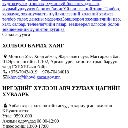
түдгэлзүүлэх, сэргээх, хүчингүй болгох үндэслэл,
журам
Бүрдүүлэх баримт бичиг
Үйлчилгээний төрөл
Төлбөр,
хураамж, зохицуулалтын үйлчилгээний хөлсний хэмжээ,
төлбөр төлөх дансны мэдээлэл
Зөвшөөрөл эзэмшигчийн нэр,
хаяг, салбар, төлөөлөгчийн газар, зөвшөөрөл олгосон болон
зөвшөөрлийн хүчинтэй хугацаа
Санал асуулга
ХОЛБОО БАРИХ ХАЯГ
Монгол Улс, Ховд аймаг, Жаргалант сум, Магсаржав баг,
Ш.Эрэнцэнгийн -1-102, Аргаль уриа кино театрын баруун
талд ГХБХБГ-ын байр
+976-70434019, +976-70434018
khovd@khovd.gazar.gov.mn
ИРГЭДИЙГ ХҮЛЭЭН АВЧ УУЛЗАХ ЦАГИЙН
ХУВААРЬ
Албан хэрэг хөтлөлтийн асуудал хариуцсан ажилтан
Б.Буянтогтох:
Утас: 95901800
Ажлын өдрүүдэд 08:00-12:00
Үдээс хойш 13:00-17:00