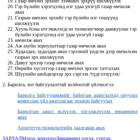
Газар өмчлөх эрхийг эзэмших эрхрүү шилжүүлэх
Гэр бүлийн хэрэгцээнд нэг удаа үнэгүй газар өмчилж
авах
Газрын өмчлөх эрхийг гэр бүлийн нэг гишүүнд
шилжүүлэх
Хууль ёсны итгэмжлэгдсэн төлөөлөгчөөр дамжуулан гэр
бүлийн хэрэгцээнд нэг удаа үнэгүй газар
өмчилж авах
Аж ахуйн зориулалтаар газар өмчилж авах
Худалдах, худалдан авах гэрээний үндсэн дээр өмчилсөн
газрын эрх шилжүүлэх
Давуу эрхээр газар өмчилж авах
Өөрийн хүсэлтээр газар өмчлөх эрхээс татгалзах
Шүүхийн шийдвэрээр эрх сэргээх /түдгэлзүүлэх/
2. Барилга, хот байгуулалттай холбоотой үйлчилгээ:
Барилга байгууламжийг байнгын ашиглалтад оруулах
комиссын үйл ажиллагааг зохион байгуулах
Барилгын ажил эхлүүлэх, үргэлжлүүлэх зөвшөөрөл
авах
Архитетур төлөвлөлтийн даалгавар авах
ЗАРЛАЛ
Мэдээ, мэдээлэл
Зөвшөөрөл олгох, сунгах,