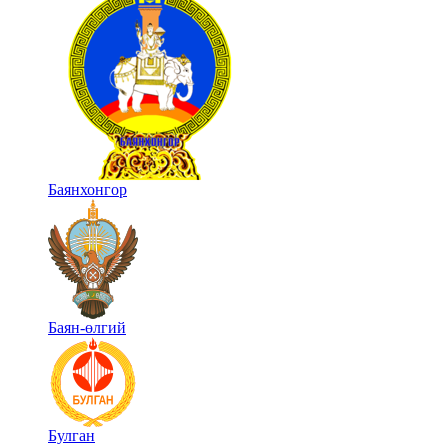
Баянхонгор
Баян-өлгий
Булган