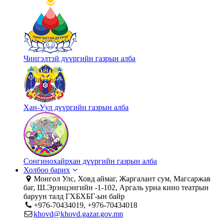
Чингэлтэй дүүргийн газрын алба
Хан-Уул дүүргийн газрын алба
Сонгинохайрхан дүүргийн газрын алба
Холбоо барих
Монгол Улс, Ховд аймаг, Жаргалант сум, Магсаржав
баг, Ш.Эрэнцэнгийн -1-102, Аргаль уриа кино театрын
баруун талд ГХБХБГ-ын байр
+976-70434019, +976-70434018
khovd@khovd.gazar.gov.mn