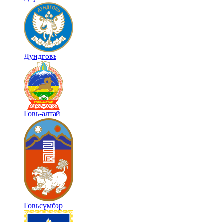
Дундговь
Говь-алтай
Говьсүмбэр