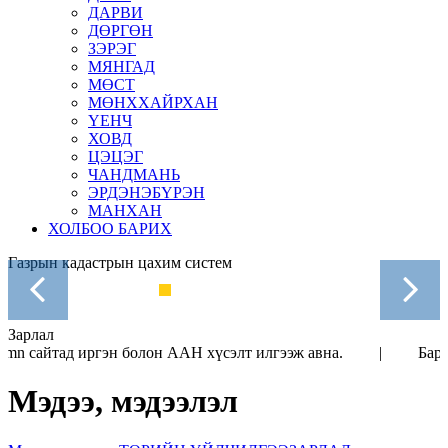
ДАРВИ
ДӨРГӨН
ЗЭРЭГ
МЯНГАД
МӨСТ
МӨНХХАЙРХАН
ҮЕНЧ
ХОВД
ЦЭЦЭГ
ЧАНДМАНЬ
ЭРДЭНЭБҮРЭН
МАНХАН
ХОЛБОО БАРИХ
Уг сайтаас Барилгын материалын тусгай зөвшөөрөлтэй,
хүчинтэй хугацаатай ААН-н мэдээллийг авах боломжтой
гадна тохирлын гэрчилгээ, технологийн зааврын бүртгэ
мэдээллийг ч бас авах боломжтой.
Дэлгэрэнгүй
Зарлал
йтад иргэн болон ААН хүсэлт илгээж авна. | Барилгын 
Мэдээ, мэдээлэл