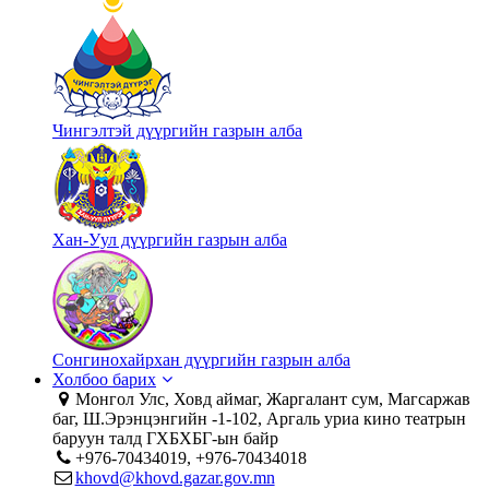
Чингэлтэй дүүргийн газрын алба
Хан-Уул дүүргийн газрын алба
Сонгинохайрхан дүүргийн газрын алба
Холбоо барих
Монгол Улс, Ховд аймаг, Жаргалант сум, Магсаржав
баг, Ш.Эрэнцэнгийн -1-102, Аргаль уриа кино театрын
баруун талд ГХБХБГ-ын байр
+976-70434019, +976-70434018
khovd@khovd.gazar.gov.mn