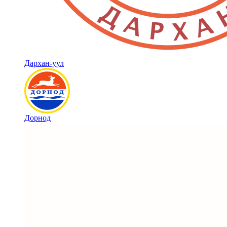
Дархан-уул
Дорнод