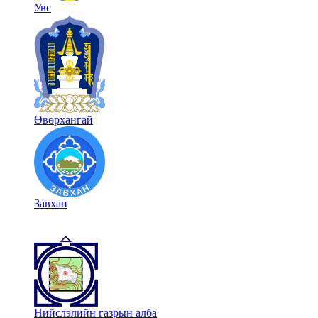
Увс
Өвөрхангай
Завхан
Нийслэлийн газрын алба