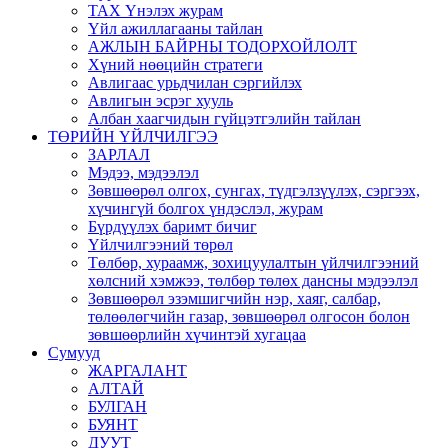
ТАХ Үнэлэх журам
Үйл ажиллагааны тайлан
АЖЛЫН БАЙРНЫ ТОДОРХОЙЛОЛТ
Хүний нөөцийн стратеги
Авлигаас урьдчилан сэргийлэх
Авлигын эсрэг хууль
Албан хаагчидын гүйцэтгэлийн тайлан
ТӨРИЙН ҮЙЛЧИЛГЭЭ
ЗАРЛАЛ
Мэдээ, мэдээлэл
Зөвшөөрөл олгох, сунгах, түдгэлзүүлэх, сэргээх,
хүчингүй болгох үндэслэл, журам
Бүрдүүлэх баримт бичиг
Үйлчилгээний төрөл
Төлбөр, хураамж, зохицуулалтын үйлчилгээний
хөлсний хэмжээ, төлбөр төлөх дансны мэдээлэл
Зөвшөөрөл эзэмшигчийн нэр, хаяг, салбар,
төлөөлөгчийн газар, зөвшөөрөл олгосон болон
зөвшөөрлийн хүчинтэй хугацаа
Сумууд
ЖАРГАЛАНТ
АЛТАЙ
БУЛГАН
БУЯНТ
ДУУТ