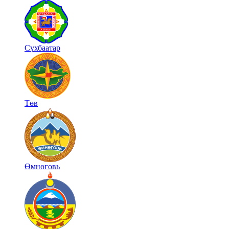
Сүхбаатар
Төв
Өмнөговь