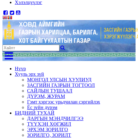
Хэлэлцүүлэг
Нүүр
Хууль эрх зүй
МОНГОЛ УЛСЫН ХУУЛИУД
ЗАСГИЙН ГАЗРЫН ТОГТООЛ
САЙДЫН ТУШААЛ
ДҮРЭМ, ЖУРАМ
Гэмт хэргээс урьдчилан сэргийлэх
Ёс зүйн дүрэм
БИДНИЙ ТУХАЙ
ДАРГЫН МЭНДЧИЛГЭЭ
ТҮҮХЭН ХӨГЖИЛ
ЭРХЭМ ЗОРИЛГО
ЗОРИЛГО, ЗОРИЛТ