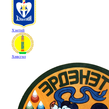
Хэнтий
Хөвсгөл