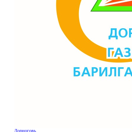
Дорноговь