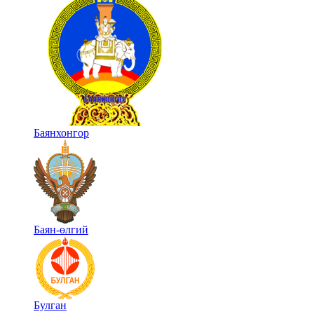
Баянхонгор
Баян-өлгий
Булган