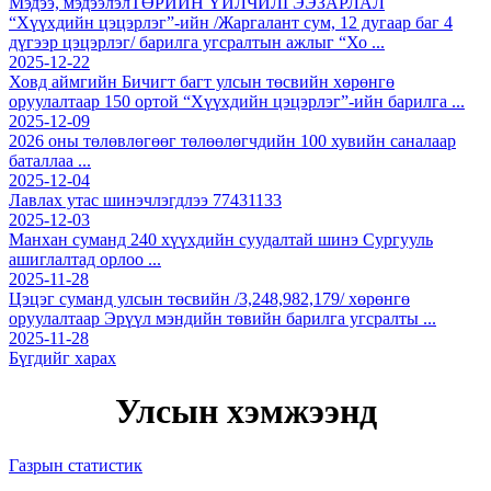
Мэдээ, мэдээлэл
ТӨРИЙН ҮЙЛЧИЛГЭЭ
ЗАРЛАЛ
“Хүүхдийн цэцэрлэг”-ийн /Жаргалант сум, 12 дугаар баг 4
дүгээр цэцэрлэг/ барилга угсралтын ажлыг “Хо ...
2025-12-22
Ховд аймгийн Бичигт багт улсын төсвийн хөрөнгө
оруулалтаар 150 ортой “Хүүхдийн цэцэрлэг”-ийн барилга ...
2025-12-09
2026 оны төлөвлөгөөг төлөөлөгчдийн 100 хувийн саналаар
баталлаа ...
2025-12-04
Лавлах утас шинэчлэгдлээ 77431133
2025-12-03
Манхан суманд 240 хүүхдийн суудалтай шинэ Сургууль
ашиглалтад орлоо ...
2025-11-28
Цэцэг суманд улсын төсвийн /3,248,982,179/ хөрөнгө
оруулалтаар Эрүүл мэндийн төвийн барилга угсралты ...
2025-11-28
Бүгдийг харах
Улсын хэмжээнд
Газрын статистик